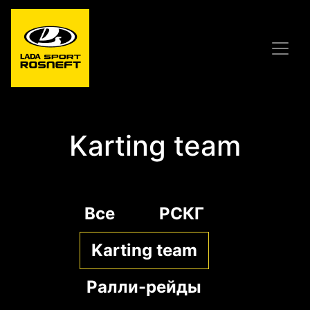
Karting team
Все
РСКГ
Karting team
Ралли-рейды