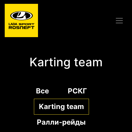
Karting team
Все
РСКГ
Karting team
Ралли-рейды