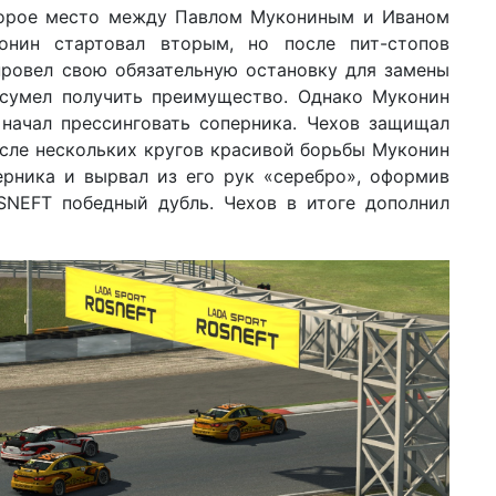
торое место между Павлом Мукониным и Иваном
онин стартовал вторым, но после пит-стопов
провел свою обязательную остановку для замены
 сумел получить преимущество. Однако Муконин
 начал прессинговать соперника. Чехов защищал
осле нескольких кругов красивой борьбы Муконин
ерника и вырвал из его рук «серебро», оформив
NEFT победный дубль. Чехов в итоге дополнил