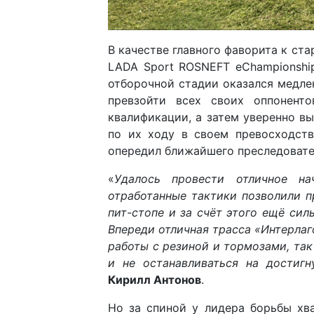
В качестве главного фаворита к ст
LADA Sport ROSNEFT eChampionshi
отборочной стадии оказался медлен
превзойти всех своих оппонент
квалификации, а затем уверенно вы
по их ходу в своем превосходств
опередил ближайшего преследовател
«
Удалось провести отличное на
отработанные тактики позволили 
пит-стопе и за счёт этого ещё сил
Впереди отличная трасса «Интерлаг
работы с резиной и тормозами, та
и не останавливаться на достигн
Кирилл Антонов
.
Но за спиной у лидера борьбы хв