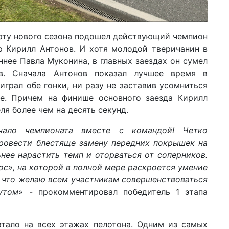
арту нового сезона подошел действующий чемпион
p Кирилл Антонов. И хотя молодой тверичанин в
нее Павла Муконина, в главных заездах он сумел
ов. Сначала Антонов показал лучшее время в
играл обе гонки, ни разу не заставив усомниться
е. Причем на финише основного заезда Кирилл
я более чем на десять секунд.
чало чемпионата вместе с командой! Четко
провести блестяще замену передних покрышек на
ьнее нарастить темп и оторваться от соперников.
ос», на которой в полной мере раскроется умение
к что желаю всем участникам совершенствоваться
утом
» - прокомментировал победитель 1 этапа
атало на всех этажах пелотона. Одним из самых