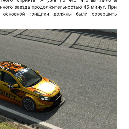
утного спринта. А уже по его итогам пилоты
инного заезда продолжительностью 45 минут. При
 основной гонщики должны были совершить