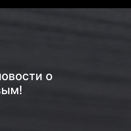
новости о
вым!